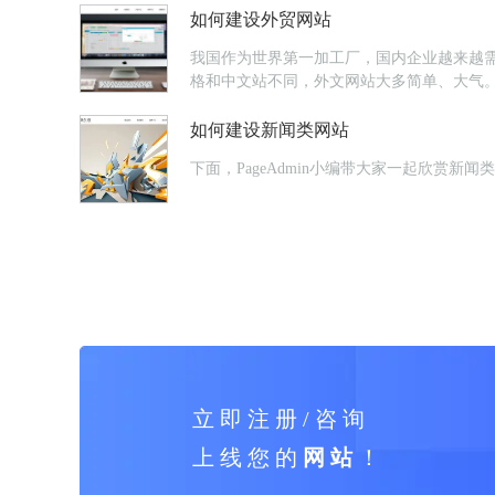
如何建设外贸网站
我国作为世界第一加工厂，国内企业越来越
格和中文站不同，外文网站大多简单、大气
如何建设新闻类网站
下面，PageAdmin小编带大家一起欣
立 即 注 册 / 咨 询
上 线 您 的
网 站
！