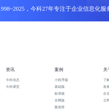
1998~2025，今科27年专注于企业信息化服
资讯
案例
关
今科动态
小程序版
了
今科课堂
基础版
发
标准版
企
全网版
立
案例库