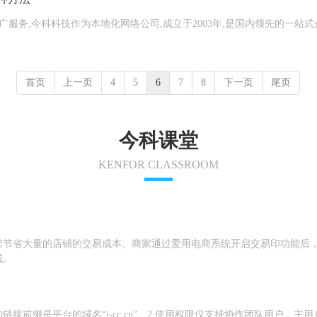
广服务,今科科技作为本地化网络公司,成立于2003年,是国内领先的一站
首页
上一页
4
5
6
7
8
下一页
尾页
今科课堂
KENFOR CLASSROOM
家节省大量的店铺的交易成本。商家通过爱用电商系统开启交易印功能后
成。
链接前缀是平台的域名“j-cc.cn”。2.使用权限仅支持协作团队用户