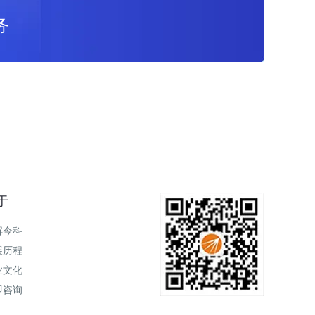
务
于
解今科
展历程
业文化
即咨询