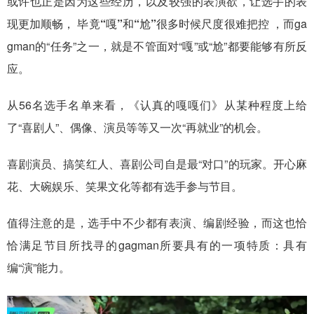
或许也正是因为这些经历，以及较强的表演欲，让选手的表
现更加顺畅，
毕竟“嘎”和“尬”很多时候尺度很难把控
，而ga
gman的“任务”之一，就是不管面对“嘎”或“尬”都要能够有所反
应。
从56名选手名单来看，《认真的嘎嘎们》从某种程度上给
了“喜剧人”、偶像、演员等等又一次“再就业”的机会。
喜剧演员、搞笑红人、喜剧公司自是最“对口”的玩家。开心麻
花、大碗娱乐、笑果文化等都有选手参与节目。
值得注意的是，选手中不少都有表演、编剧经验，而这也恰
恰满足节目所找寻的gagman所要具有的一项特质：具有
编“演”能力。