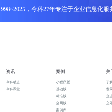
1998~2025，今科27年专注于企业信息化服
资讯
案例
关
今科动态
小程序版
了
今科课堂
基础版
发
标准版
企
全网版
立
案例库