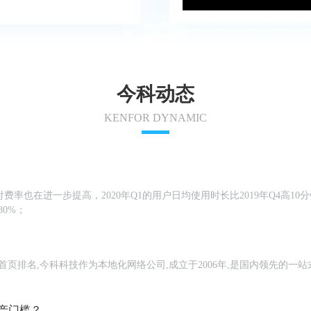
今科动态
KENFOR DYNAMIC
率也在进一步提高，2020年Q1的用户日均使用时长比2019年Q4高10分
0%；
词首页排名,今科科技作为本地化网络公司,成立于2006年,是国内领先的一
。
产门槛？