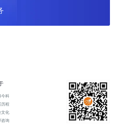
务
于
解今科
展历程
业文化
即咨询