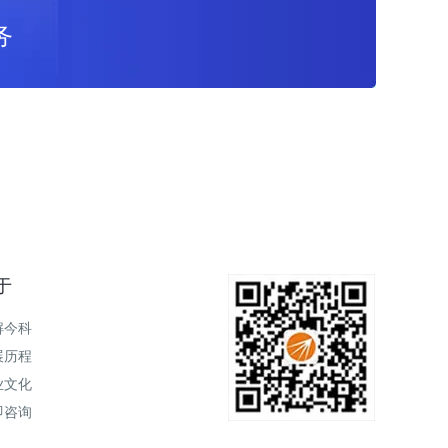
务
于
解今科
展历程
业文化
即咨询