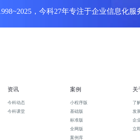
1998~2025，今科27年专注于企业信息化服
资讯
案例
关
今科动态
小程序版
了
今科课堂
基础版
发
标准版
企
全网版
立
案例库