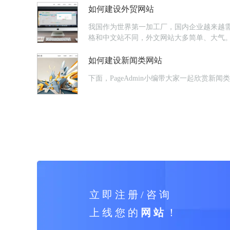
如何建设外贸网站
我国作为世界第一加工厂，国内企业越来越
格和中文站不同，外文网站大多简单、大气
如何建设新闻类网站
下面，PageAdmin小编带大家一起欣
立 即 注 册 / 咨 询
上 线 您 的
网 站
！