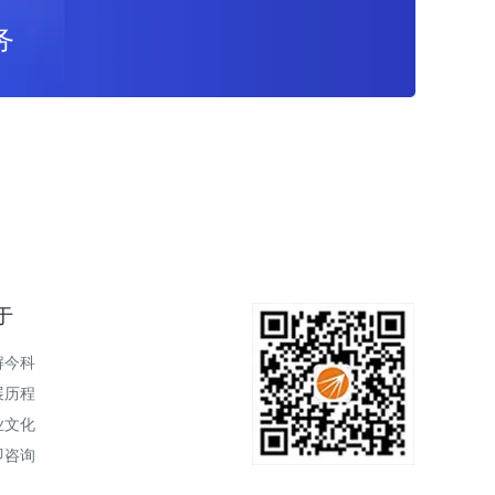
务
于
解今科
展历程
业文化
即咨询