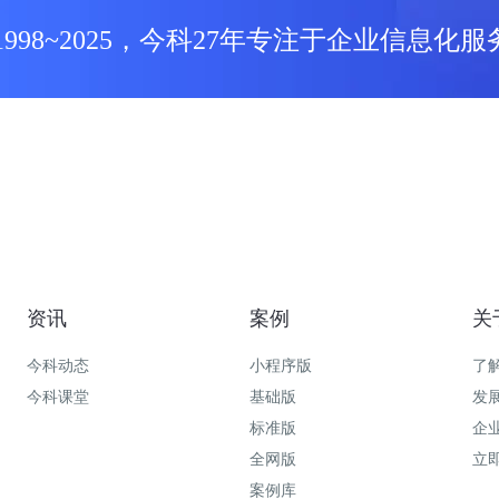
1998~2025，今科27年专注于企业信息化服
资讯
案例
关
今科动态
小程序版
了
今科课堂
基础版
发
标准版
企
全网版
立
案例库