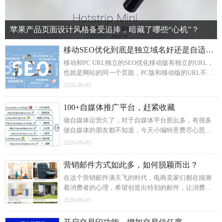
苹果产品页面设计风格备受追捧，暗藏了哪些“心机”？
移动SEO优化到底是独立域名好还是自适应好？
移动和PC URL独立的SEO优化移动版有独立的URL，
也就是网站的同一个页面，PC版和移动版的URL不一
样，这样的移动SEO优化需要在PC和移动页面上分别
2020-09-05
添加meta标签即可，做好移动适配就行。
100+自媒体推广平台，赶紧收藏
做自媒体运营久了，对于自媒体平台那幺多，有很多
做自媒体的朋友都不知道，今天小编特意费尽心思整
理了100多个自媒体推广平台，适合做自媒体运营的、
2020-09-05
做自媒体推广的朋友参考。
营销邮件方式如此多，如何脱颖而出？
在这个营销邮件满天飞的时代，电商卖家们都在揣测
着消费者的心理，希望创造出特别的邮件，让消费者
从众多邮件中 “相中”自己。例如Wayfair发送的台灯营
2020-09-05
销邮件，掺杂了其它产品，就有可能将消费者的注意
力分散掉。