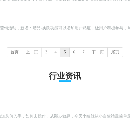
入【电商系统】>>营销活动，新增：赠品-换购功能可以增加用户粘度，让用户积极
首页
上一页
3
4
5
6
7
下一页
尾页
行业资讯
知道从何入手，如何去操作，从那步做起，今天小编就从小白建站最简单