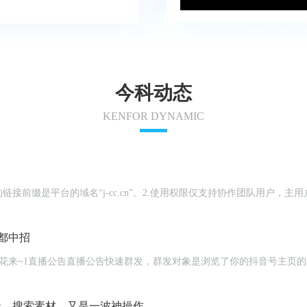
今科动态
KENFOR DYNAMIC
链接前缀是平台的域名“j-cc.cn”。2.使用权限仅支持协作团队用户
都中招
编辑、搜索素材，又是一波神操作