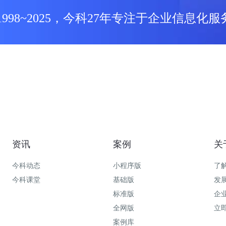
1998~2025，今科27年专注于企业信息化服
资讯
案例
关
今科动态
小程序版
了
今科课堂
基础版
发
标准版
企
全网版
立
案例库