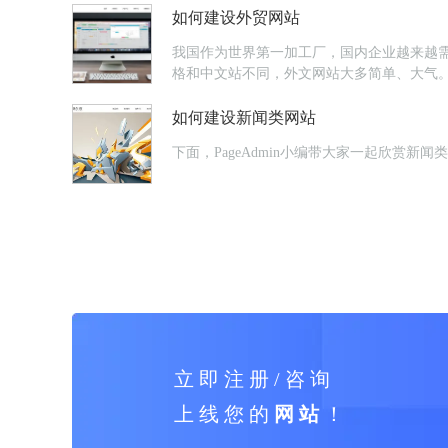
如何建设外贸网站
我国作为世界第一加工厂，国内企业越来越
格和中文站不同，外文网站大多简单、大气
如何建设新闻类网站
下面，PageAdmin小编带大家一起欣
立 即 注 册 / 咨 询
上 线 您 的
网 站
！