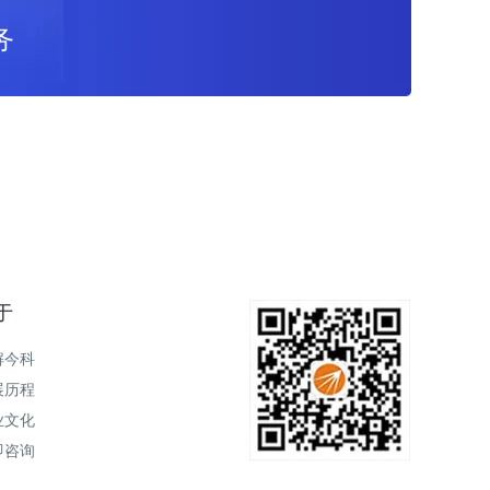
务
于
解今科
展历程
业文化
即咨询