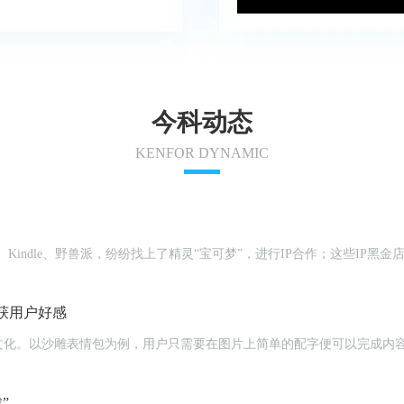
今科动态
KENFOR DYNAMIC
Kindle、野兽派，纷纷找上了精灵“宝可梦”，进行IP合作；这些IP黑
获用户好感
文化。以沙雕表情包为例，用户只需要在图片上简单的配字便可以完成内
”