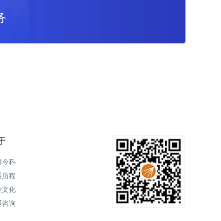
务
于
解今科
展历程
业文化
即咨询