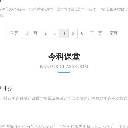
覆盖22个省份、51个核心城市，苏宁将输出苏宁供应链、物流和科技能
提升。
首页
上一页
2
3
4
5
6
下一页
尾页
今科课堂
KENFOR CLASSROOM
都中招
介绍页群发。抖音用户触发到设置的场景或关键词即自动发送此消息给用户主
链接前缀是平台的域名“j-cc.cn”。2.使用权限仅支持协作团队用户