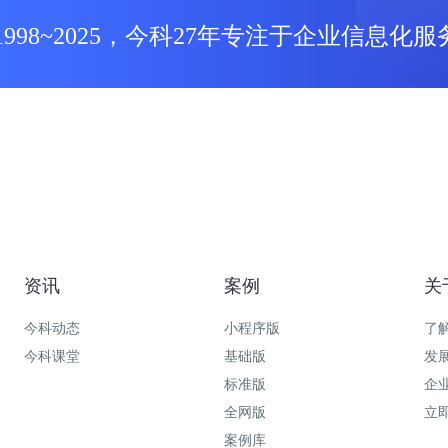
1998~2025，今科27年专注于企业信息化服
资讯
案例
关
今科动态
小程序版
了
今科课堂
基础版
发
标准版
企
全网版
立
案例库