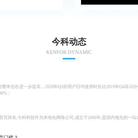
今科动态
KENFOR DYNAMIC
率也在进一步提高，2020年Q1的用户日均使用时长比2019年Q4高10分
0%；
词首页排名,今科科技作为本地化网络公司,成立于2006年,是国内领先的一
。
产门槛？