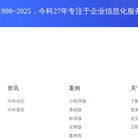
1998~2025，今科27年专注于企业信息化服
资讯
案例
关
今科动态
小程序版
了
今科课堂
基础版
发
标准版
企
全网版
立
案例库