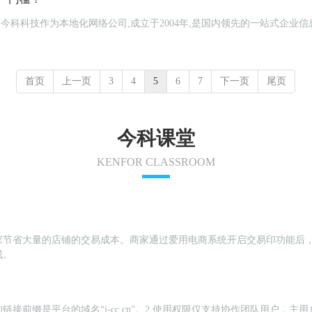
站,今科科技作为本地化网络公司,成立于2004年,是国内领先的一站式企业
首页
上一页
3
4
5
6
7
下一页
尾页
今科课堂
KENFOR CLASSROOM
家节省大量的店铺的交易成本。商家通过爱用电商系统开启交易印功能后
成。
链接前缀是平台的域名“j-cc.cn”。2.使用权限仅支持协作团队用户