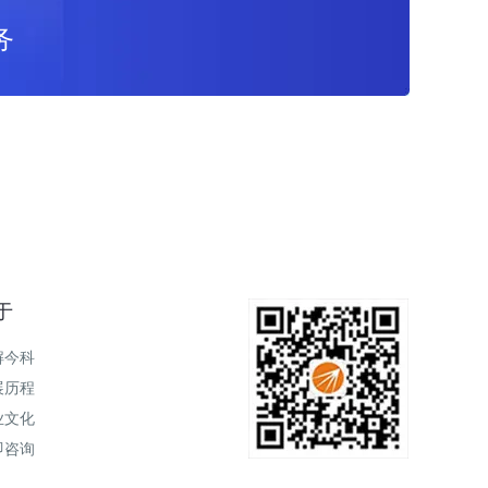
务
于
解今科
展历程
业文化
即咨询