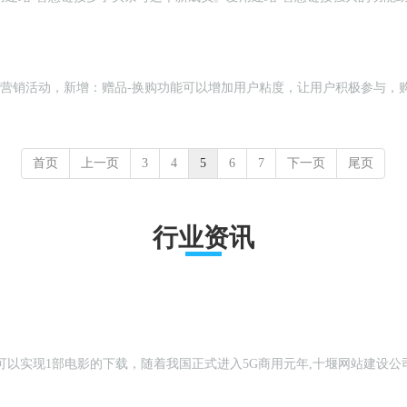
入【电商系统】>>营销活动，新增：赠品-换购功能可以增加用户粘度，让用户积极
首页
上一页
3
4
5
6
7
下一页
尾页
行业资讯
钟就可以实现1部电影的下载，随着我国正式进入5G商用元年,十堰网站建