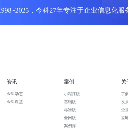
1998~2025，今科27年专注于企业信息化服
资讯
案例
关
今科动态
小程序版
了
今科课堂
基础版
发
标准版
企
全网版
立
案例库