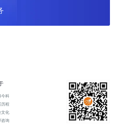
务
于
解今科
展历程
业文化
即咨询