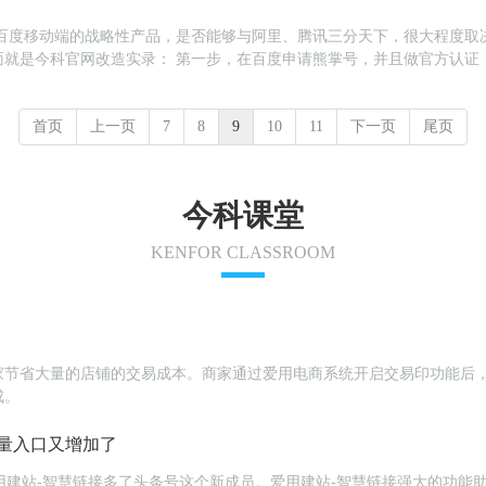
是百度移动端的战略性产品，是否能够与阿里、腾讯三分天下，很大程度取
就是今科官网改造实录： 第一步，在百度申请熊掌号，并且做官方认证
ps://app.ken...
首页
上一页
7
8
9
10
11
下一页
尾页
今科课堂
KENFOR CLASSROOM
家节省大量的店铺的交易成本。商家通过爱用电商系统开启交易印功能后
成。
量入口又增加了
为爱用建站-智慧链接多了头条号这个新成员。爱用建站-智慧链接强大的功能