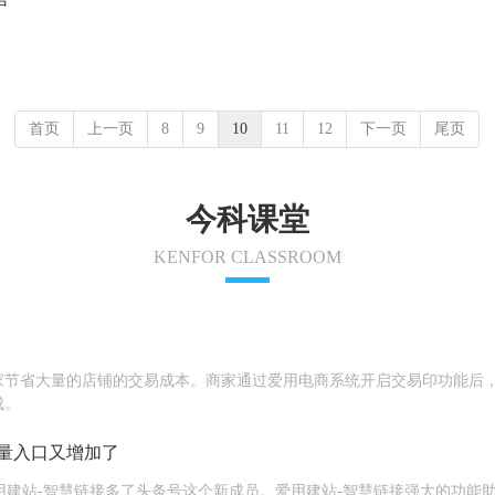
首页
上一页
8
9
10
11
12
下一页
尾页
今科课堂
KENFOR CLASSROOM
家节省大量的店铺的交易成本。商家通过爱用电商系统开启交易印功能后
成。
量入口又增加了
为爱用建站-智慧链接多了头条号这个新成员。爱用建站-智慧链接强大的功能