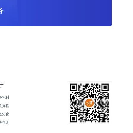
务
于
解今科
展历程
业文化
即咨询