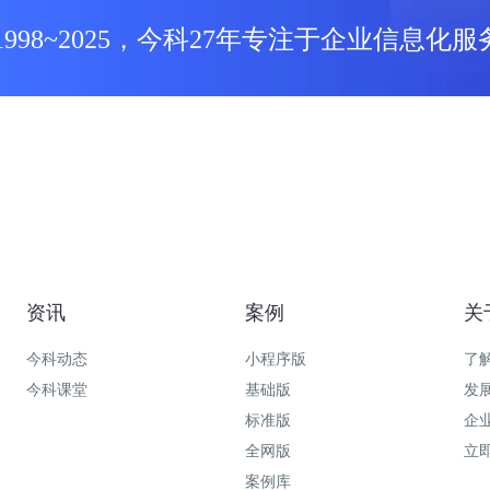
1998~2025，今科27年专注于企业信息化服
资讯
案例
关
今科动态
小程序版
了
今科课堂
基础版
发
标准版
企
全网版
立
案例库