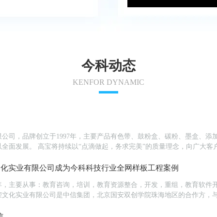
今科动态
KENFOR DYNAMIC
公司，品牌创立于1997年，主要产品有色带、鼓粉盒、碳粉、墨盒、添
全面发展。 高宝将持续以“点滴做起，务求完美”的质量理念，向广大客
速度快，使品牌产品焕发出生机与活力...
文化实业有限公司成为今科科技行业全网样板工程案例
6年，主要从事：教育咨询，培训，教育资源整合，开发，重组，教育软件
荣文化实业有限公司是中信集团，北京国安双创学院珠海地区的合作方，
才智儿童的培养和孵化机构。如柏拉图说：神给人进...
信